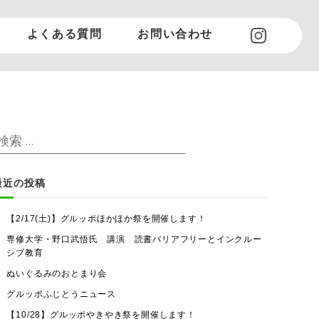
よくある質問
お問い合わせ
検
検
索
索
対
最近の投稿
象
【2/17(土)】グルッポほかほか祭を開催します！
専修大学・野口武悟氏 講演 読書バリアフリーとインクルー
シブ教育
ぬいぐるみのおとまり会
グルッポふじとうニュース
【10/28】グルッポやきやき祭を開催します！