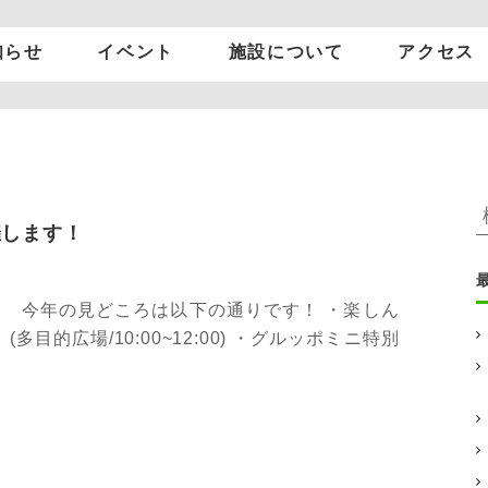
知らせ
イベント
施設について
アクセス
グルッポふじとう
について
施設案内
催します！
施設を借りたい方
アクセス
 今年の見どころは以下の通りです！ ・楽しん
:
的広場/10:00~12:00) ・グルッポミニ特別