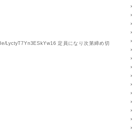
gle/LyctyT7Yn3ESkYw16 定員になり次第締め切