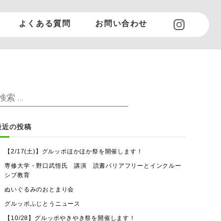
よくある質問
お問い合わせ
検
検
索
索
対
最近の投稿
象
【2/17(土)】グルッポほかほか祭を開催します！
専修大学・野口武悟氏 講演 読書バリアフリーとインクルー
シブ教育
ぬいぐるみのおとまり会
グルッポふじとうニュース
【10/28】グルッポやきやき祭を開催します！