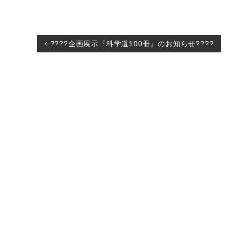
投
????企画展示『科学道100冊』のお知らせ????
稿
ナ
ビ
ゲ
ー
シ
ョ