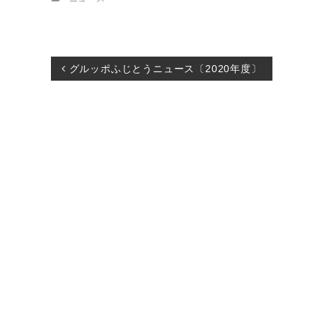
投
グルッポふじとうニュース〔2020年度〕
稿
ナ
ビ
ゲ
ー
シ
ョ