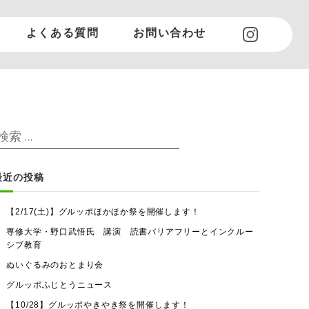
よくある質問
お問い合わせ
検
検
索
索
対
最近の投稿
象
【2/17(土)】グルッポほかほか祭を開催します！
専修大学・野口武悟氏 講演 読書バリアフリーとインクルー
シブ教育
ぬいぐるみのおとまり会
グルッポふじとうニュース
【10/28】グルッポやきやき祭を開催します！