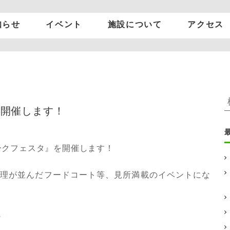
知らせ
イベント
施設について
アクセス
グルッポふじとう
について
施設案内
タを開催します！
施設を借りたい方
アクセス
ークフェスタ』を開催します！
:
理が並んだフードコート等、見所満載のイベントにな
ら