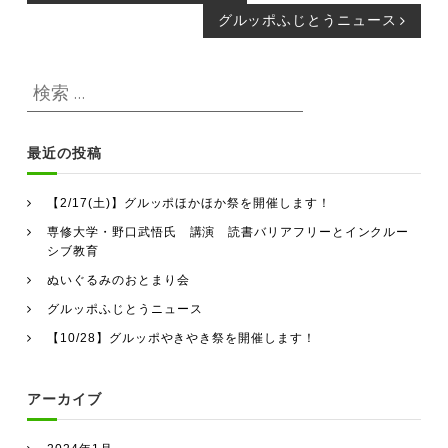
グルッポふじとうニュース
稿
ナ
検
検
索
索
ビ
対
最近の投稿
象
ゲ
:
【2/17(土)】グルッポほかほか祭を開催します！
ー
専修大学・野口武悟氏 講演 読書バリアフリーとインクルー
シブ教育
シ
ぬいぐるみのおとまり会
グルッポふじとうニュース
ョ
【10/28】グルッポやきやき祭を開催します！
ン
アーカイブ